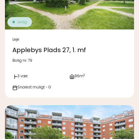
Ledig
Leje
Applebys Plads 27, 1. mf
Bolig nr. 79
2
3 vær.
86m
Snarest muligt - G