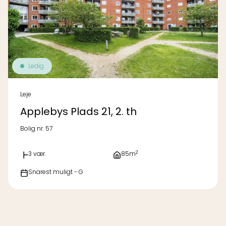
Ledig
Leje
Applebys Plads 21, 2. th
Bolig nr. 57
2
3 vær.
85m
Snarest muligt - G