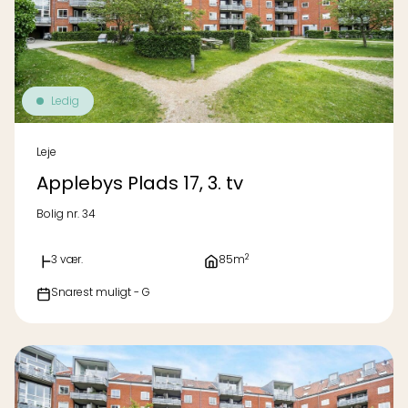
Ledig
Leje
Applebys Plads 17, 3. tv
Bolig nr. 34
2
3 vær.
85m
Snarest muligt - G