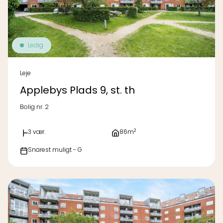
Ledig
Leje
Applebys Plads 9, st. th
Bolig nr. 2
2
3 vær.
86m
Snarest muligt - G