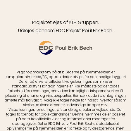
Projektet ejes af KLH Gruppen.
Udlejes gennem EDC Projekt Poul Erik Bech.
Vi gør opmærksom på at billederne på hjemmesiden er
computeranimerede/3D, og kan derfor afvige fra det endelige byggeri.
Der er på enkelte billeder tilvalgsløsninger, som ikke er
standardudstyr. Plantegningerne er ikke målfaste og der tages
forbehold for ændringer, endvidere kan lejlighedstyperne variere ift.
placering af altaner og vinduespartier. Bemærk at de i plantegningen
anførte mål fra væg til væg ikke tager højde for indsat inventar såsom
skabe, køkkenelementer, indvendige trapper m.v.
Visualiseringer, renderinger, afstande og arealer er vejledende. Der
tages forbehold for projektændringer. Denne hjemmeside er baseret
på data fra officielle kilder og informationer modtaget fra
opdragsgiver. Det er EDC Erhverv Poul Erik Bechs opfattelse, at
oplysningerne på hjemmesiden er korrekte og fyldestgørende, men