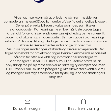
Vi gør opmærksom på at billederne på hjemmesiden er
computeranimerede/3D, og kan derfor afvige fra det endelige byggeri.
Der er på enkelte billeder tilvalgsløsninger, som ikke er
standardudstyr. Plantegningerne er ikke målfaste og der tages
forbehold for ændringer, endvidere kan lejlighedstyperne variere ift.
placering af altaner og vinduespartier. Bemærk at de i plantegningen
anførte mål fra væg til væg ikke tager højde for indsat inventar såsom
skabe, køkkenelementer, indvendige trapper m.v.
Visualiseringer, renderinger, afstande og arealer er vejledende. Der
tages forbehold for projektændringer. Denne hjemmeside er baseret
på data fra officielle kilder og informationer modtaget fra
opdragsgiver. Det er EDC Erhverv Poul Erik Bechs opfattelse, at
oplysningerne på hjemmesiden er korrekte og fyldestgørende, men
EDC Erhverv Poul Erik Bech påtager sig ikke ansvar for eventuelle fejl
og mangler. Der tages forbehold for trykfejl og løbende ændringer i
projektet.
Kontakt mægler
Bestil fremvisning