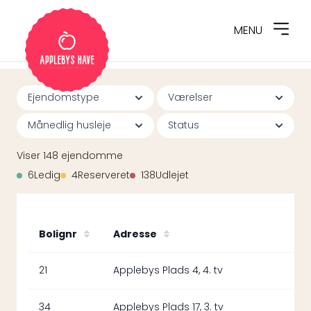
MENU
Spring til indhold
Ejendomstype
Værelser
Månedlig husleje
Status
Viser
148
ejendomme
6
Ledig
4
Reserveret
138
Udlejet
Bolignr
Adresse
21
Applebys Plads 4, 4. tv
34
Applebys Plads 17, 3. tv