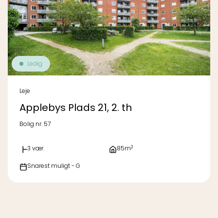
Ledig
Leje
Applebys Plads 21, 2. th
Bolig nr. 57
2
3 vær.
85m
Snarest muligt - G