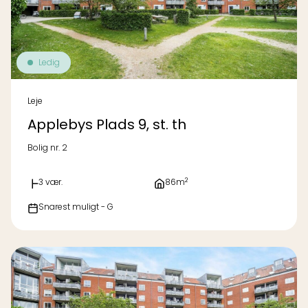
Ledig
Leje
Applebys Plads 9, st. th
Bolig nr. 2
2
3 vær.
86m
Snarest muligt - G