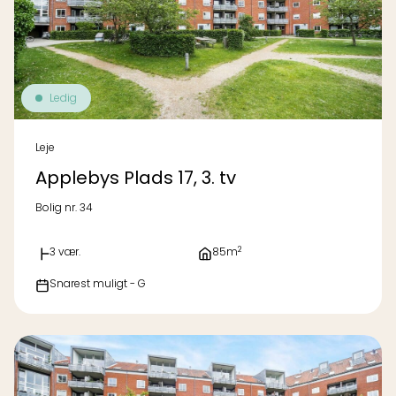
Ledig
Leje
Applebys Plads 17, 3. tv
Bolig nr. 34
2
3 vær.
85m
Snarest muligt - G