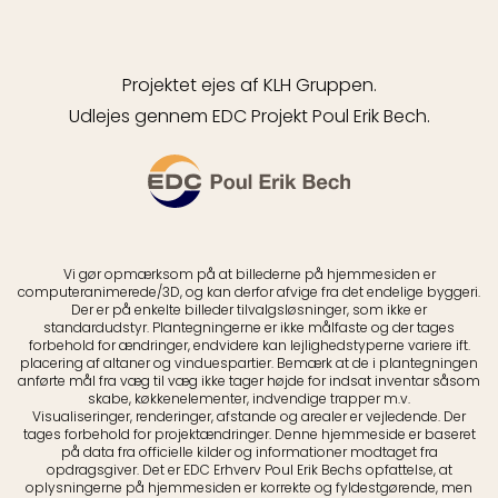
Projektet ejes af KLH Gruppen.
Udlejes gennem EDC Projekt Poul Erik Bech.
Vi gør opmærksom på at billederne på hjemmesiden er
computeranimerede/3D, og kan derfor afvige fra det endelige byggeri.
Der er på enkelte billeder tilvalgsløsninger, som ikke er
standardudstyr. Plantegningerne er ikke målfaste og der tages
forbehold for ændringer, endvidere kan lejlighedstyperne variere ift.
placering af altaner og vinduespartier. Bemærk at de i plantegningen
anførte mål fra væg til væg ikke tager højde for indsat inventar såsom
skabe, køkkenelementer, indvendige trapper m.v.
Visualiseringer, renderinger, afstande og arealer er vejledende. Der
tages forbehold for projektændringer. Denne hjemmeside er baseret
på data fra officielle kilder og informationer modtaget fra
opdragsgiver. Det er EDC Erhverv Poul Erik Bechs opfattelse, at
oplysningerne på hjemmesiden er korrekte og fyldestgørende, men