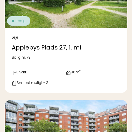
Ledig
Leje
Applebys Plads 27, 1. mf
Bolig nr. 79
2
3 vær.
86m
Snarest muligt - G