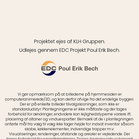
Projektet ejes af KLH Gruppen.
Udlejes gennem EDC Projekt Poul Erik Bech.
Vi gør opmærksom på at billederne på hjemmesiden er
computeranimerede/3D, og kan derfor afvige fra det endelige byggeri.
Der er på enkelte billeder tilvalgsløsninger, som ikke er
standardudstyr. Plantegningerne er ikke målfaste og der tages
forbehold for ændringer, endvidere kan lejlighedstyperne variere ift.
placering af altaner og vinduespartier. Bemærk at de i plantegningen
anførte mål fra væg til væg ikke tager højde for indsat inventar såsom
skabe, køkkenelementer, indvendige trapper m.v.
Visualiseringer, renderinger, afstande og arealer er vejledende. Der
tages forbehold for projektændringer. Denne hjemmeside er baseret