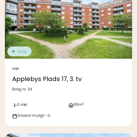
Ledig
Leje
Applebys Plads 17, 3. tv
Bolig nr. 34
2
3 vær.
85m
Snarest muligt - G