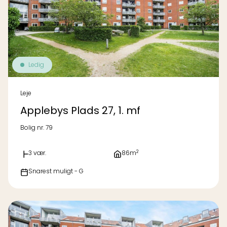
Ledig
Leje
Applebys Plads 27, 1. mf
Bolig nr. 79
2
3 vær.
86m
Snarest muligt - G