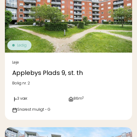
Ledig
Leje
Applebys Plads 9, st. th
Bolig nr. 2
2
3 vær.
86m
Snarest muligt - G