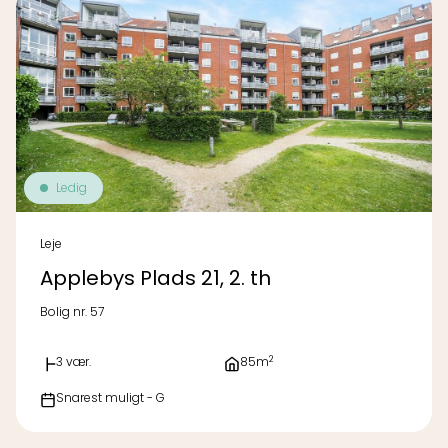
Ledig
Leje
Applebys Plads 21, 2. th
Bolig nr. 57
2
3 vær.
85m
Snarest muligt - G