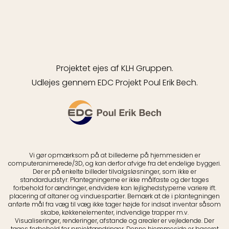
Projektet ejes af KLH Gruppen.
Udlejes gennem EDC Projekt Poul Erik Bech.
Vi gør opmærksom på at billederne på hjemmesiden er
computeranimerede/3D, og kan derfor afvige fra det endelige byggeri.
Der er på enkelte billeder tilvalgsløsninger, som ikke er
standardudstyr. Plantegningerne er ikke målfaste og der tages
forbehold for ændringer, endvidere kan lejlighedstyperne variere ift.
placering af altaner og vinduespartier. Bemærk at de i plantegningen
anførte mål fra væg til væg ikke tager højde for indsat inventar såsom
skabe, køkkenelementer, indvendige trapper m.v.
Visualiseringer, renderinger, afstande og arealer er vejledende. Der
tages forbehold for projektændringer. Denne hjemmeside er baseret