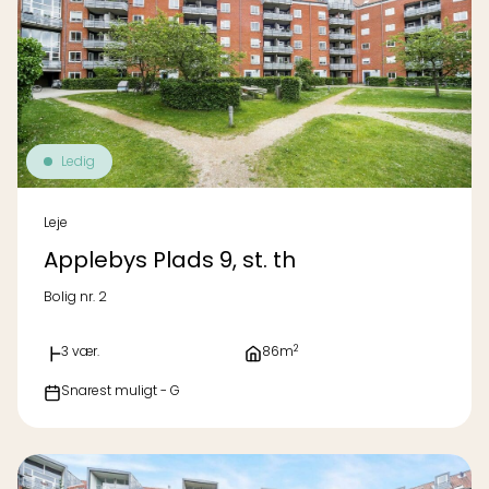
Ledig
Leje
Applebys Plads 9, st. th
Bolig nr. 2
2
3 vær.
86m
Snarest muligt - G