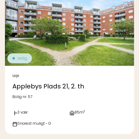
Ledig
Leje
Applebys Plads 21, 2. th
Bolig nr. 57
2
3 vær.
85m
Snarest muligt - G