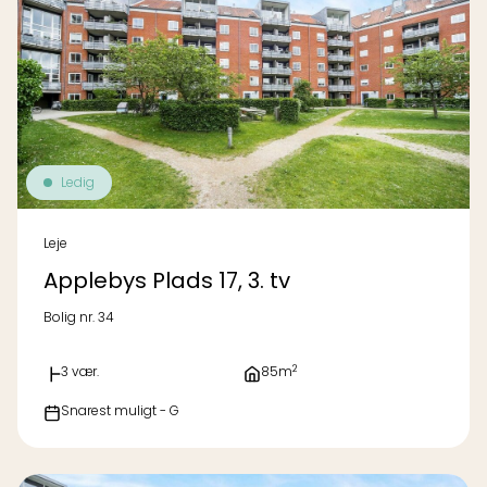
Ledig
Leje
Applebys Plads 17, 3. tv
Bolig nr. 34
2
3 vær.
85m
Snarest muligt - G