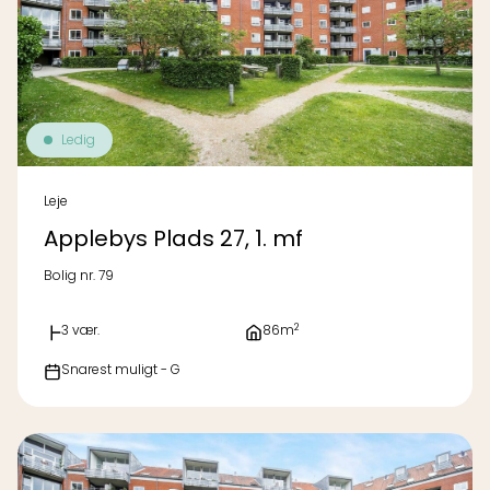
Ledig
Leje
Applebys Plads 27, 1. mf
Bolig nr. 79
2
3 vær.
86m
Snarest muligt - G